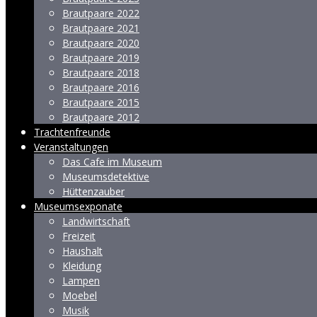
Brautpaare 2022
Brautpaare 2021
Brautpaare 2020
Brautpaare 2019
Brautpaare 2018
Brautpaare 2016
Brautpaare 2015
Brautpaare 2012
Trachtenfreunde
Veranstaltungen
Das Cafe im Museum
Museumsdetektive
Hüttenzauber
Museumsexponate
Landwirtschaft
Freizeit
Haushalt
Kleidung
Lampen
Moebel
Musik