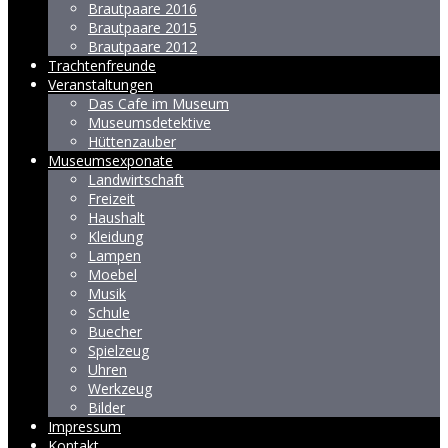
Brautpaare 2016
Brautpaare 2015
Brautpaare 2012
Trachtenfreunde
Veranstaltungen
Das Cafe im Museum
Museumsdetektive
Hüttenzauber
Museumsexponate
Landwirtschaft
Freizeit
Haushalt
Kleidung
Lampen
Moebel
Musik
Schule
Buecher
Spielzeug
Uhren
Werkzeug
Bilder
Impressum
Kontakt