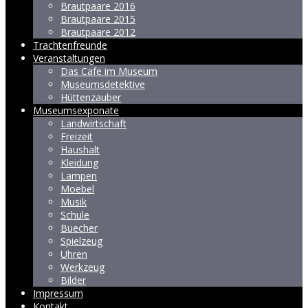
Brautpaare 2016
Brautpaare 2015
Brautpaare 2012
Trachtenfreunde
Veranstaltungen
Das Cafe im Museum
Museumsdetektive
Hüttenzauber
Museumsexponate
Landwirtschaft
Freizeit
Haushalt
Kleidung
Lampen
Moebel
Musik
Schule
Buecher
Spielzeug
Uhren
Werkzeug
Bilder
Impressum
Kontakt